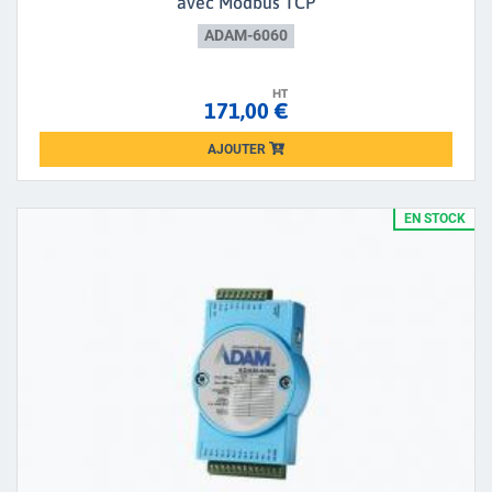
avec Modbus TCP
ADAM-6060
HT
171,00 €
AJOUTER
Loading...
EN STOCK