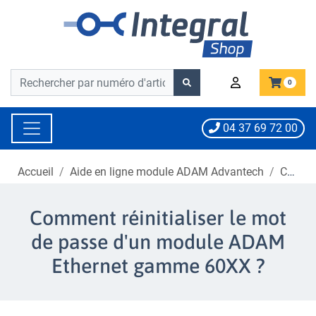
Barre de recherche
Barre de recherche
0
04 37 69 72 00
Accueil
Aide en ligne module ADAM Advantech
Comment réinitialiser le mot de passe d'un module ADAM ?
Comment réinitialiser le mot
de passe d'un module ADAM
Ethernet gamme 60XX ?