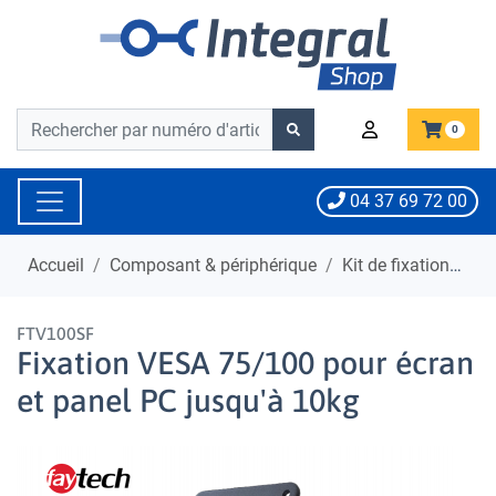
Barre de recherche
Barre de recherche
0
04 37 69 72 00
Accueil
Composant & périphérique
Kit de fixation
Fi
FTV100SF
Fixation VESA 75/100 pour écran
et panel PC jusqu'à 10kg