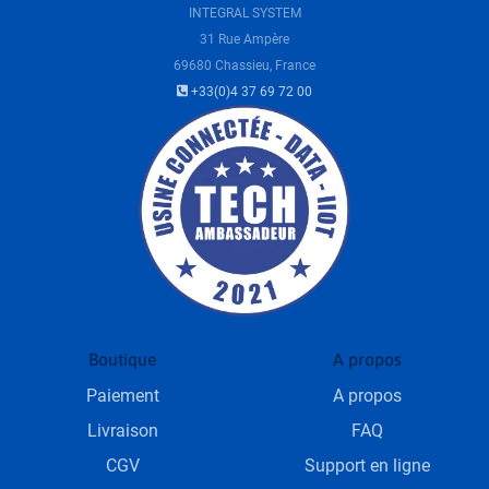
INTEGRAL SYSTEM
31 Rue Ampère
69680 Chassieu, France
+33(0)4 37 69 72 00
Boutique
A propos
Paiement
A propos
Livraison
FAQ
CGV
Support en ligne