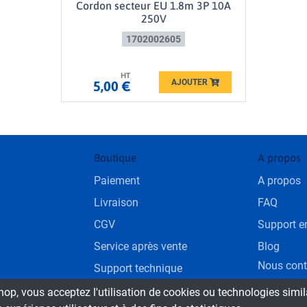
Cordon secteur EU 1.8m 3P 10A
250V
1702002605
HT
AJOUTER
5,00 €
Loading...
Boutique
A propos
Paiement
A propos
Livraison
FAQ
CGV
Support en
Service après vente
Blog
Nous cont
Support technique
shop, vous acceptez l'utilisation de cookies ou technologies simi