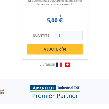
commandez aujourd'hui avant 13h et
faites vous livrer ce
mardi
.
HT
5,00 €
QUANTITÉ
AJOUTER
Loading...
Livraison
·