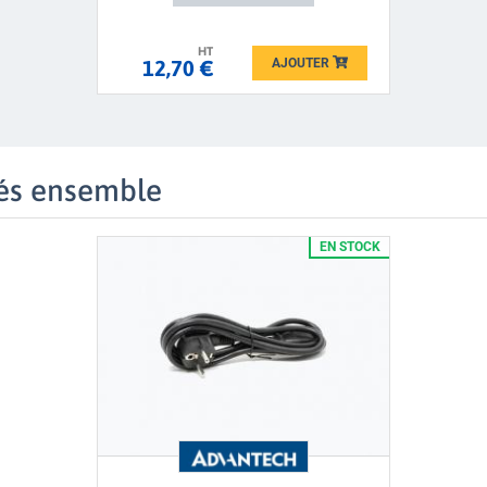
HT
AJOUTER
12,70 €
Loading...
és ensemble
EN STOCK