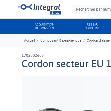
Barre de recherche
Barre de recherche
ACQUISITION
RÉSEAU
DE DONNÉES
INDUSTRIEL
Accueil
Composant & périphérique
Cordon d'alimen
1702002605
Cordon secteur EU 