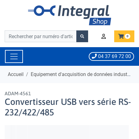
Barre de recherche
Barre de recherche
0
04 37 69 72 00
Accueil
Equipement d'acquisition de données industrielle
ADAM-4561
Convertisseur USB vers série RS-
232/422/485