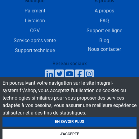
Boutique
A propos
Paiement
A propos
Livraison
FAQ
CGV
Support en ligne
Service après vente
Blog
Nous contacter
Support technique
Réseau sociaux
En poursuivant votre navigation sur le site integral-
SAV & Service commercial
system.fr/shop, vous acceptez l'utilisation de cookies ou
Du Lundi au Vendredi de 9h - 18h
technologies similaires pour vous proposer des services
adaptés à vos besoins, vous assurer une meilleure expérience
utilisateur et à des fins de statistiques.
© 2026 Boutique en ligne INTEGRAL SYSTEM
Tous droit réservés
EN SAVOIR PLUS
Mentions légales
J'ACCEPTE
Fait avec
par
INTEGRAL SERVICE