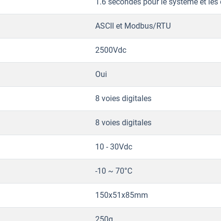
1.6 secondes pour le système et le
ASCII et Modbus/RTU
2500Vdc
Oui
8 voies digitales
8 voies digitales
10 - 30Vdc
-10 ~ 70°C
150x51x85mm
250g