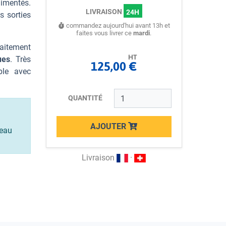
imentés.
LIVRAISON
24H
s sorties
commandez aujourd'hui avant 13h et
faites vous livrer ce
mardi
.
aitement
HT
ues
. Très
125,00 €
ble avec
QUANTITÉ
AJOUTER
neau
Loading...
Livraison
·