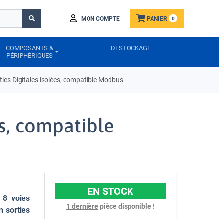
MON COMPTE
PANIER
0
COMPOSANTS &
DESTOCKAGE
PÉRIPHÉRIQUES
ties Digitales isolées, compatible Modbus
es, compatible
EN STOCK
e
8 voies
1 dernière
pièce disponible !
n sorties