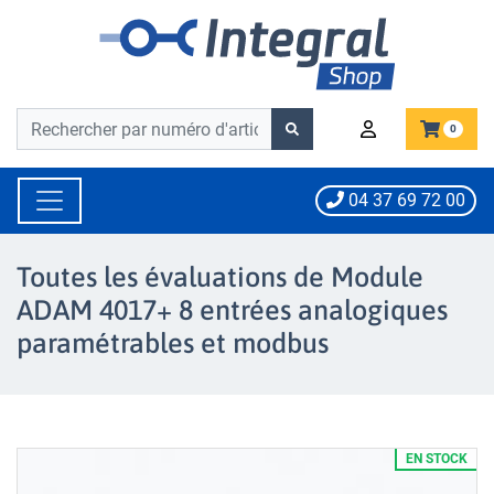
Barre de recherche
Barre de recherche
0
04 37 69 72 00
Toutes les évaluations de Module
ADAM 4017+ 8 entrées analogiques
paramétrables et modbus
EN STOCK