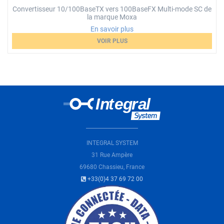
Convertisseur 10/100BaseTX vers 100BaseFX Multi-mode SC de
la marque Moxa
En savoir plus
VOIR PLUS
Loading...
INTEGRAL SYSTEM
31 Rue Ampère
69680 Chassieu, France
+33(0)4 37 69 72 00