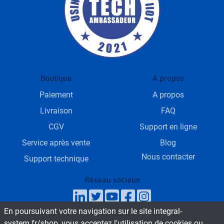
Boutique
A propos
Paiement
A propos
Livraison
FAQ
CGV
Support en ligne
Service après vente
Blog
Nous contacter
Support technique
Réseau sociaux
En poursuivant votre navigation sur le site integral-
SAV & Service commercial
system.fr/shop, vous acceptez l'utilisation de cookies ou