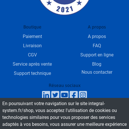
Boutique
A propos
Paiement
A propos
Livraison
FAQ
CGV
Support en ligne
Service après vente
Blog
Nous contacter
Support technique
Réseau sociaux
En poursuivant votre navigation sur le site integral-
SAV & Service commercial
system.fr/shop, vous acceptez l'utilisation de cookies ou
Du Lundi au Vendredi de 9h - 18h
technologies similaires pour vous proposer des services
adaptés à vos besoins, vous assurer une meilleure expérience