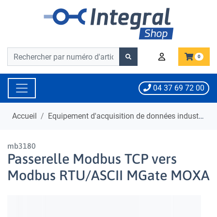
Barre de recherche
Barre de recherche
0
04 37 69 72 00
Accueil
Equipement d'acquisition de données industrielle
mb3180
Passerelle Modbus TCP vers
Modbus RTU/ASCII MGate MOXA