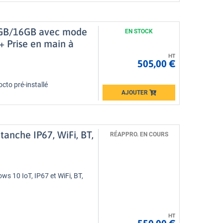
Loading...
 4GB/16GB avec mode
EN STOCK
+ Prise en main à
HT
505,00 €
octo pré-installé
AJOUTER
Loading...
tanche IP67, WiFi, BT,
RÉAPPRO. EN COURS
ows 10 IoT, IP67 et WiFi, BT,
HT