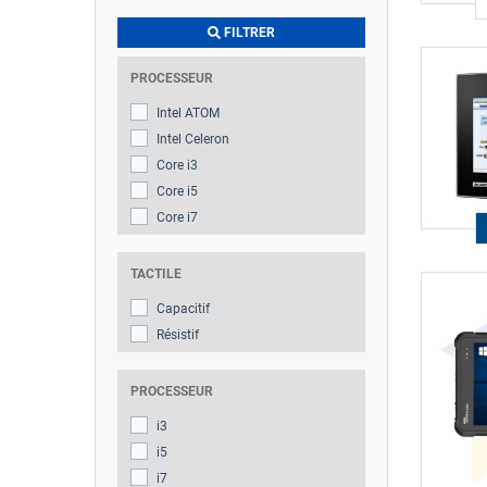
FILTRER
PROCESSEUR
Intel ATOM
Intel Celeron
Core i3
Core i5
Core i7
TACTILE
Capacitif
Résistif
PROCESSEUR
i3
i5
i7