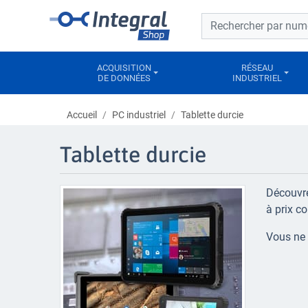
Barre de recherche
Barre de recherche
ACQUISITION
RÉSEAU
DE DONNÉES
INDUSTRIEL
Accueil
PC industriel
Tablette durcie
Tablette durcie
Découvre
à prix co
Vous ne 