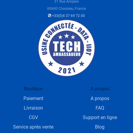
31 Rue Ampère
69680 Chassieu, France
+33(0)4 37 69 72 00
Boutique
A propos
Paiement
A propos
Livraison
FAQ
CGV
Support en ligne
Service après vente
Blog