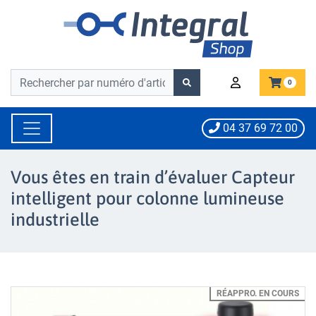
Barre de recherche
Barre de recherche
0
04 37 69 72 00
Vous êtes en train d’évaluer Capteur
intelligent pour colonne lumineuse
industrielle
RÉAPPRO. EN COURS