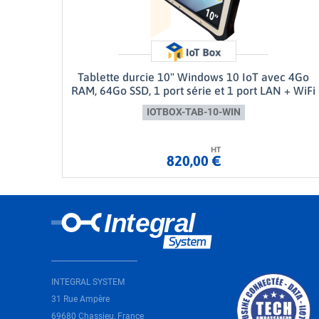
Tablette durcie 10" Windows 10 IoT avec 4Go
RAM, 64Go SSD, 1 port série et 1 port LAN + WiFi
IOTBOX-TAB-10-WIN
HT
820,00 €
INTEGRAL SYSTEM
31 Rue Ampère
69680 Chassieu, France