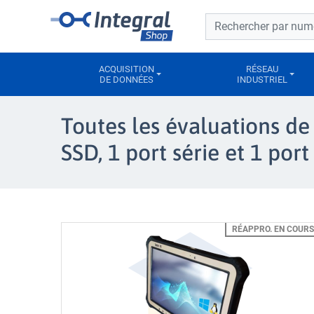
Barre de recherche
Barre de recherche
ACQUISITION
RÉSEAU
DE DONNÉES
INDUSTRIEL
Toutes les évaluations d
SSD, 1 port série et 1 por
RÉAPPRO. EN COURS