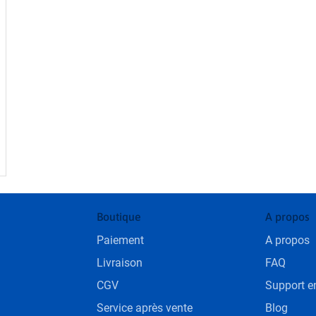
Boutique
A propos
Paiement
A propos
Livraison
FAQ
CGV
Support en
Service après vente
Blog