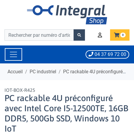
Barre de recherche
Barre de recherche
0
04 37 69 72 00
Accueil
PC industriel
PC rackable 4U préconfiguré avec Intel Core I5-12500TE, 16GB DDR5, 500Gb SSD, Windows 10 IoT
IOT-BOX-R425
PC rackable 4U préconfiguré
avec Intel Core I5-12500TE, 16GB
DDR5, 500Gb SSD, Windows 10
IoT