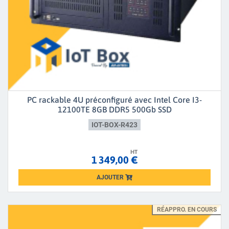
PC rackable 4U préconfiguré avec Intel Core I3-
12100TE 8GB DDR5 500Gb SSD
IOT-BOX-R423
HT
1 349,00 €
AJOUTER
Loading...
RÉAPPRO. EN COURS