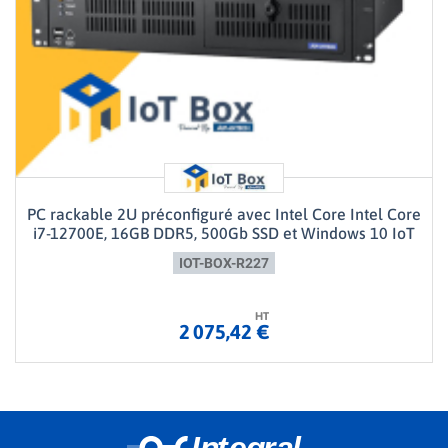
PC rackable 2U préconfiguré avec Intel Core Intel Core
i7-12700E, 16GB DDR5, 500Gb SSD et Windows 10 IoT
IOT-BOX-R227
HT
2 075,42 €