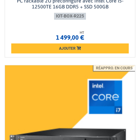
PC rackable 2U préconfiguré avec Intel Core i5-
12500TE 16GB DDR5 + SSD 500GB
IOT-BOX-R225
HT
1 499,00 €
AJOUTER
Loading...
RÉAPPRO. EN COURS