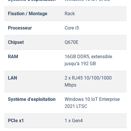
Fixation / Montage
Rack
Processeur
Core i5
Chipset
Q670E
RAM
16GB DDR5, extensible
jusqu’à 192 GB
LAN
2 x RJ45 10/100/1000
Mbps
Système d’exploitation
Windows 10 IoT Enterprise
2021 LTSC
PCIe x1
1 x Gen4