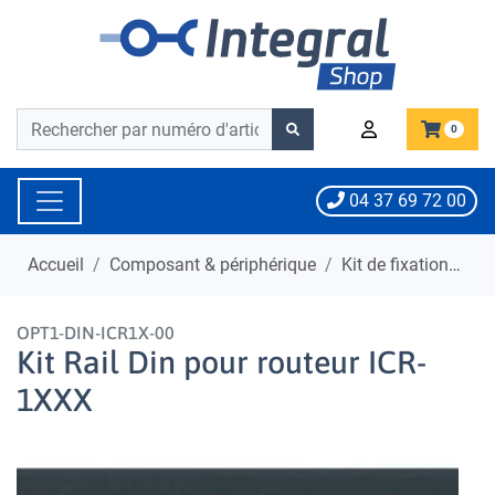
Barre de recherche
Barre de recherche
0
04 37 69 72 00
Accueil
Composant & périphérique
Kit de fixation
Ki
OPT1-DIN-ICR1X-00
Kit Rail Din pour routeur ICR-
1XXX