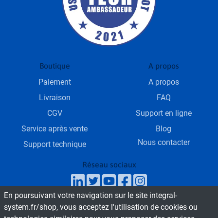
Boutique
A propos
Paiement
A propos
Livraison
FAQ
CGV
Support en ligne
Service après vente
Blog
Nous contacter
Support technique
Réseau sociaux
En poursuivant votre navigation sur le site integral-
SAV & Service commercial
system.fr/shop, vous acceptez l'utilisation de cookies ou
Du Lundi au Vendredi de 9h - 18h