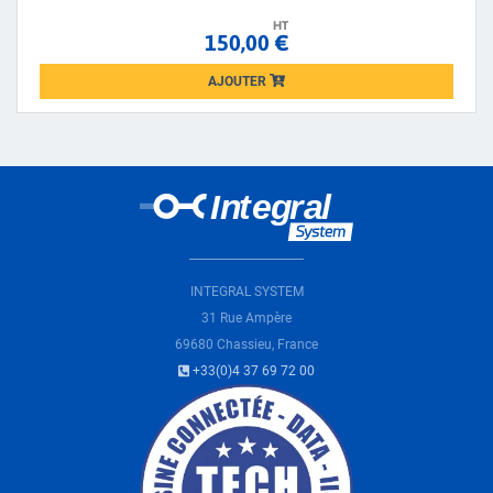
HT
150,00 €
AJOUTER
Loading...
INTEGRAL SYSTEM
31 Rue Ampère
69680 Chassieu, France
+33(0)4 37 69 72 00