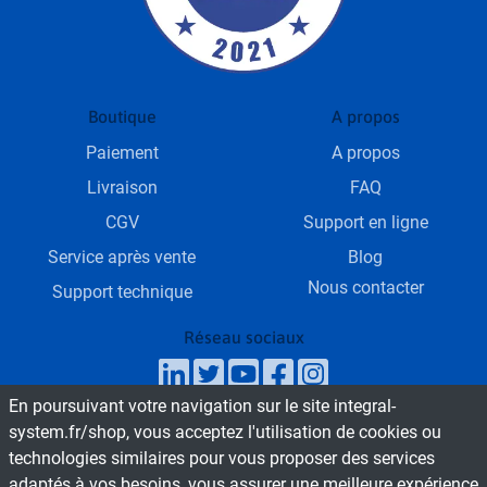
Boutique
A propos
Paiement
A propos
Livraison
FAQ
CGV
Support en ligne
Service après vente
Blog
Nous contacter
Support technique
Réseau sociaux
En poursuivant votre navigation sur le site integral-
SAV & Service commercial
system.fr/shop, vous acceptez l'utilisation de cookies ou
technologies similaires pour vous proposer des services
Du Lundi au Vendredi de 9h - 18h
adaptés à vos besoins, vous assurer une meilleure expérience