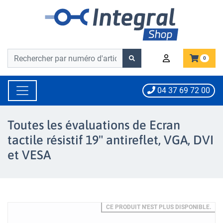
Barre de recherche
Barre de recherche
0
04 37 69 72 00
Toutes les évaluations de Ecran
tactile résistif 19" antireflet, VGA, DVI
et VESA
CE PRODUIT N'EST PLUS DISPONIBLE.