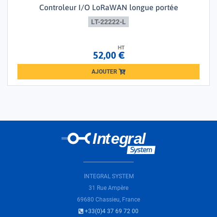
Controleur I/O LoRaWAN longue portée
LT-22222-L
HT
52,00 €
AJOUTER
Loading...
INTEGRAL SYSTEM
31 Rue Ampère
69680 Chassieu, France
+33(0)4 37 69 72 00