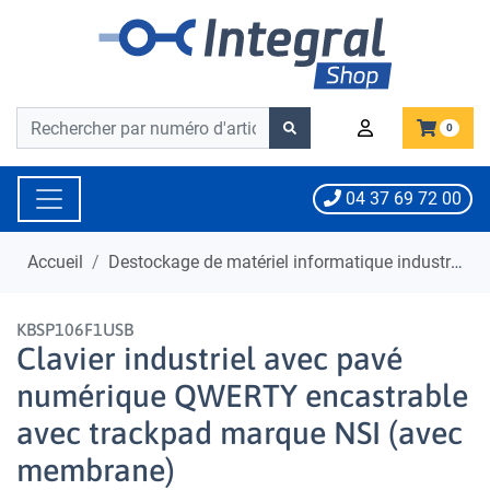
Barre de recherche
Barre de recherche
0
04 37 69 72 00
Accueil
Destockage de matériel informatique industriel
KBSP106F1USB
Clavier industriel avec pavé
numérique QWERTY encastrable
avec trackpad marque NSI (avec
membrane)