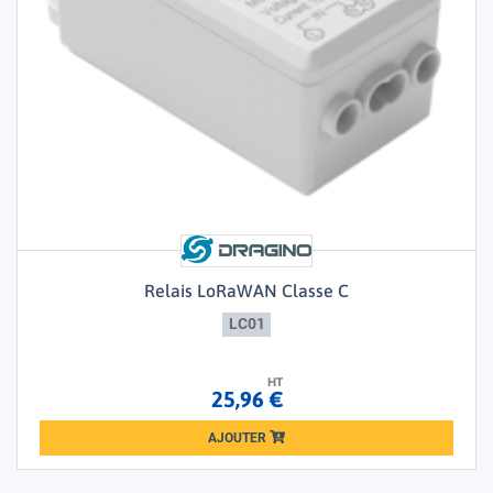
Relais LoRaWAN Classe C
LC01
HT
25,96 €
AJOUTER
Loading...