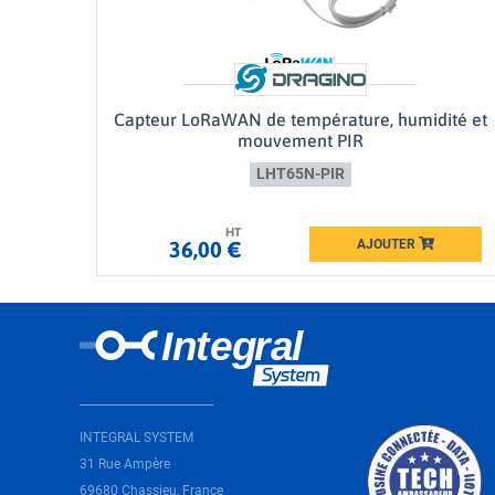
Capteur LoRaWAN de température, humidité et
mouvement PIR
LHT65N-PIR
HT
AJOUTER
36,00 €
Loading...
INTEGRAL SYSTEM
31 Rue Ampère
69680 Chassieu, France