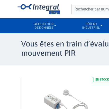
Barre de recherche
Barre de recherche
ACQUISITION
RÉSEAU
DE DONNÉES
INDUSTRIEL
Vous êtes en train d’éva
mouvement PIR
EN STOCK