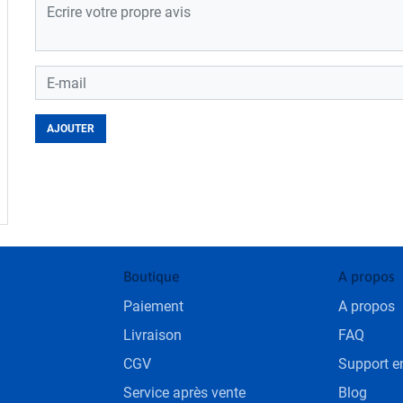
AJOUTER
Loading...
Boutique
A propos
Paiement
A propos
Livraison
FAQ
CGV
Support en
Service après vente
Blog