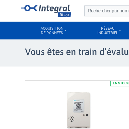
Barre de recherche
Barre de recherche
ACQUISITION
RÉSEAU
DE DONNÉES
INDUSTRIEL
Vous êtes en train d’év
EN STOCK