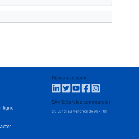
Réseau sociaux
SAV & Service commercial
 ligne
Du Lundi au Vendredi de 9h - 18h
acter