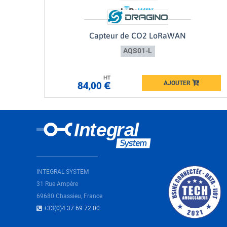
Capteur de CO2 LoRaWAN
AQS01-L
HT
AJOUTER
84,00 €
Loading...
INTEGRAL SYSTEM
31 Rue Ampère
69680 Chassieu, France
+33(0)4 37 69 72 00