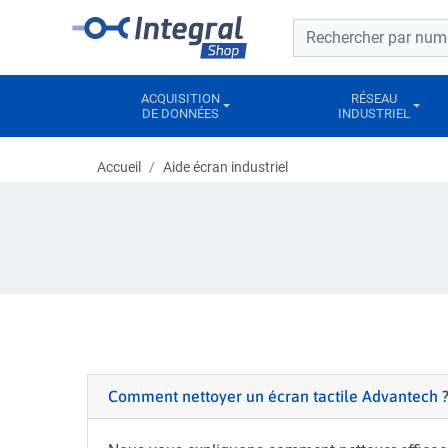
Barre de recherche
Barre de recherche
ACQUISITION
RÉSEAU
DE DONNÉES
INDUSTRIEL
Accueil
Aide écran industriel
Comment nettoyer un écran tactile Advantech 