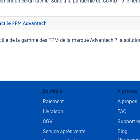
ment un écran tactile. Suite à la pandémie du COVID-19 le nett
actile FPM Advantech
ctile de la gamme des FPM de la marque Advantech ? la solutio
Boutique
A propos
Paiement
A propos
Livraison
FAQ
CGV
Support en
Service après vente
Blog