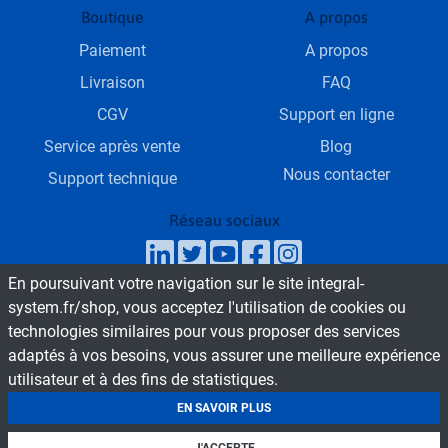
Boutique
A propos
Paiement
A propos
Livraison
FAQ
CGV
Support en ligne
Service après vente
Blog
Nous contacter
Support technique
Réseau sociaux
En poursuivant votre navigation sur le site integral-
SAV & Service commercial
system.fr/shop, vous acceptez l'utilisation de cookies ou
technologies similaires pour vous proposer des services
Du Lundi au Vendredi de 9h - 18h
adaptés à vos besoins, vous assurer une meilleure expérience
utilisateur et à des fins de statistiques.
© 2026 Boutique en ligne INTEGRAL SYSTEM
Tous droit réservés
EN SAVOIR PLUS
Mentions légales