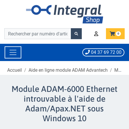
Barre de recherche
Barre de recherche
0
04 37 69 72 00
Accueil
Aide en ligne module ADAM Advantech
Module ADAM-6000 Ethernet introuvables à l'aide de Adam/Apax.NET sous Windows 10
Module ADAM-6000 Ethernet
introuvable à l'aide de
Adam/Apax.NET sous
Windows 10