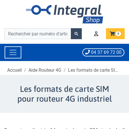
Barre de recherche
Barre de recherche
0
04 37 69 72 00
Accueil
Aide Routeur 4G
Les formats de carte SIM pour routeur 4G industriel
Les formats de carte SIM
pour routeur 4G industriel