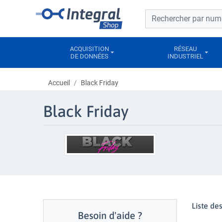
Barre de recherche
Barre de recherche
ACQUISITION
RÉSEAU
DE DONNÉES
INDUSTRIEL
Accueil
Black Friday
Black Friday
Liste de
Besoin d'aide ?