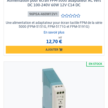
Alimentation pour écran FPM-5000 adaptateur AC vers
DC 100-240V 60W 12V C14 DC
96PSA-A60W12V1
Une alimentation et adaptateur pour écran tactile FPM de la série
5000 (FPM-5151G, FPM-5171G et FPM-5191G)
En savoir plus
HT
12,70 €
AJOUTER
Loading...
EN STOCK