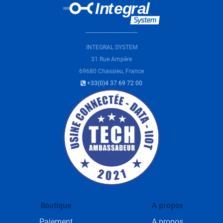
INTEGRAL SYSTEM
31 Rue Ampère
69680 Chassieu, France
+33(0)4 37 69 72 00
Boutique
A propos
Paiement
A propos