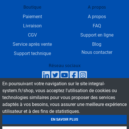
Boutique
A propos
Paiement
A propos
Livraison
FAQ
CGV
Support en ligne
Service après vente
Blog
Nous contacter
Support technique
Réseau sociaux
En poursuivant votre navigation sur le site integral-
SAV & Service commercial
system.fr/shop, vous acceptez l'utilisation de cookies ou
Du Lundi au Vendredi de 9h - 18h
technologies similaires pour vous proposer des services
adaptés à vos besoins, vous assurer une meilleure expérience
utilisateur et à des fins de statistiques.
© 2026 Boutique en ligne INTEGRAL SYSTEM
Tous droit réservés
EN SAVOIR PLUS
Mentions légales