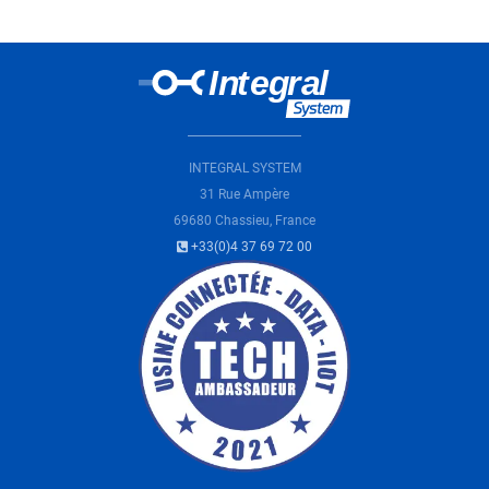
Loading...
INTEGRAL SYSTEM
31 Rue Ampère
69680 Chassieu, France
+33(0)4 37 69 72 00