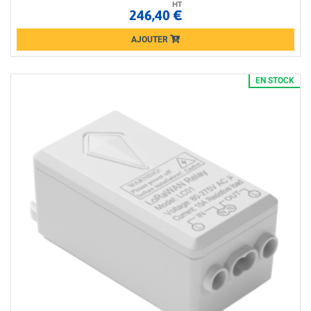
HT
246,40 €
AJOUTER
Loading...
EN STOCK