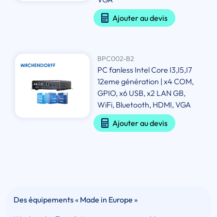
Ajouter au devis
BPC002-B2
PC fanless Intel Core I3,I5,I7
12eme génération | x4 COM,
GPIO, x6 USB, x2 LAN GB,
WiFi, Bluetooth, HDMI, VGA
Ajouter au devis
Des équipements « Made in Europe »