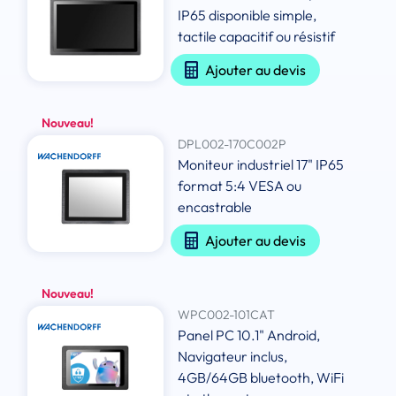
IP65 disponible simple,
tactile capacitif ou résistif
Ajouter au devis
Nouveau!
DPL002-170C002P
Moniteur industriel 17" IP65
format 5:4 VESA ou
encastrable
Ajouter au devis
Nouveau!
WPC002-101CAT
Panel PC 10.1" Android,
Navigateur inclus,
4GB/64GB bluetooth, WiFi