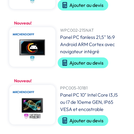
Ajouter au devis
Nouveau!
WPC002-215NAT
Panel PC fanless 21,5" 16:9
Android ARM Cortex avec
navigateur intégré
Ajouter au devis
Nouveau!
PPC005-101B1
Panel PC 10" Intel Core I3,I5
ou I7 de 10eme GEN, IP65
VESA et encastrable
Ajouter au devis