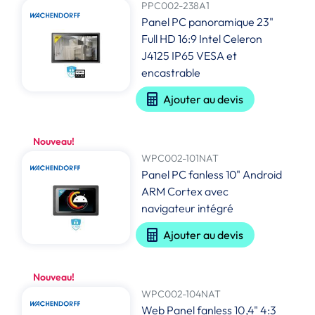
PPC002-238A1
Panel PC panoramique 23"
Full HD 16:9 Intel Celeron
J4125 IP65 VESA et
encastrable
Ajouter au devis
Nouveau!
WPC002-101NAT
Panel PC fanless 10" Android
ARM Cortex avec
navigateur intégré
Ajouter au devis
Nouveau!
WPC002-104NAT
Web Panel fanless 10,4" 4:3