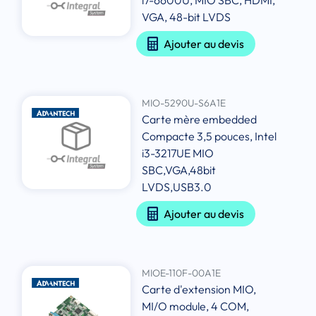
i7-6600U, MIO SBC, HDMI,
VGA, 48-bit LVDS
Ajouter au devis
MIO-5290U-S6A1E
Carte mère embedded
Compacte 3,5 pouces, Intel
i3-3217UE MIO
SBC,VGA,48bit
LVDS,USB3.0
Ajouter au devis
MIOE-110F-00A1E
Carte d'extension MIO,
MI/O module, 4 COM,