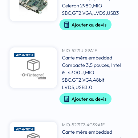
Celeron 2980,MIO
SBC,GT2,VGA,LVDS,USB3
Ajouter au devis
MIO-5271U-S9A1E
Carte mère embedded
Compacte 3,5 pouces, Intel
i5-4300U,MIO
SBC,GT2,VGA,48bit
LVDS,USB3.0
Ajouter au devis
MIO-5271Z2-4GS9A1E
Carte mère embedded