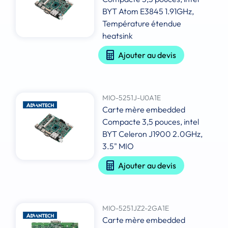
BYT Atom E3845 1.91GHz,
Température étendue
heatsink
Ajouter au devis
MIO-5251J-U0A1E
Carte mère embedded
Compacte 3,5 pouces, intel
BYT Celeron J1900 2.0GHz,
3.5" MIO
Ajouter au devis
MIO-5251JZ2-2GA1E
Carte mère embedded