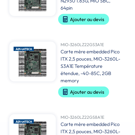
N2930 1.83G, MIO SBC,
64pin
Ajouter au devis
MIO-3260LZ22GS3A1E
Carte mère embedded Pico
ITX 2,5 pouces, MIO-3260L-
S3A1E Température
étendue, -40-85C, 2GB
memory
Ajouter au devis
MIO-3260LZ22GS8A1E
Carte mère embedded Pico
ITX 2,5 pouces, MIO-3260L-