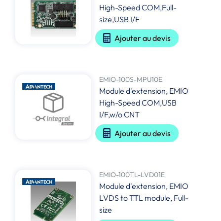
High-Speed COM,Full-
size,USB I/F
Ajouter au devis
EMIO-100S-MPU10E
Module d'extension, EMIO
High-Speed COM,USB
I/F,w/o CNT
Ajouter au devis
EMIO-100TL-LVD01E
Module d'extension, EMIO
LVDS to TTL module, Full-
size