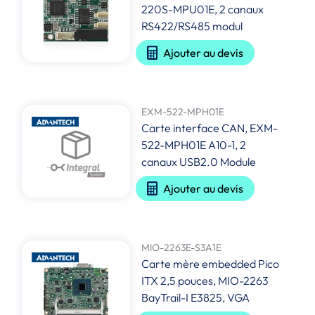
220S-MPU01E, 2 canaux
RS422/RS485 modul
Ajouter au devis
EXM-522-MPH01E
Carte interface CAN, EXM-
522-MPH01E A10-1, 2
canaux USB2.0 Module
Ajouter au devis
MIO-2263E-S3A1E
Carte mère embedded Pico
ITX 2,5 pouces, MIO-2263
BayTrail-I E3825, VGA