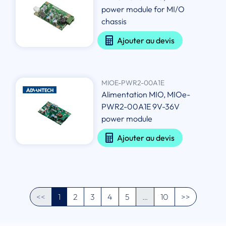
power module for MI/O
chassis
Ajouter au devis
MIOE-PWR2-00A1E
Alimentation MIO, MIOe-
PWR2-00A1E 9V-36V
power module
Ajouter au devis
<<
1
2
3
4
5
…
10
>>