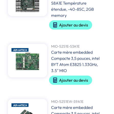
S8A1E Température
étendue, -40-85C, 2GB
memory
Ajouter au devis
MIO-5251E-S3A1E
Carte mère embedded
Compacte 3,5 pouces, intel
BYT Atom E3825 1.33GHz,
3.5" MIO
Ajouter au devis
MIO-5251EW-S9A1E
Carte mère embedded
Compacte 3,5 pouces, intel